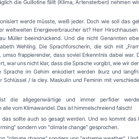
lich die Guillotine fällt (Klima, Artensterben) nehmen wir
nisiert werde müsste, weiß jeder. Doch wie soll das ge
er weltweiten Energieverbraucher ist? Herr Hirschhausen
Frau Müller beeindruckend. Und die nicht Genannten ebe
beth Wehling. Die Sprachforscherin, die sich mit „Fram
, umso frappierender, dass soviel Erkenntnis dabei war. 
t, war uns nicht klar, dass die Sprache vorgibt, wie wir d
 Sprache im Gehirn enkodiert werden (kurz und langfris
 Schlüssel / la cley. Maskulin und Feminin mit verschied
st die allgegenwärtige und immer perfider werd
n alle vom Klimawandel. Das ist himmelschreiend falsch!
Und das sollte auch so gesagt werden. Und wo kommt das 
arming" sondern von "climate change" gesprochen.
von "climate change" sondern von "extreme weather". Und