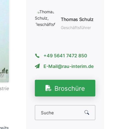
Thomas Schulz
Geschäfts­führer
+49 5641 7472 850
E-Mail@rau-interim.de
19
Broschüre
strie
eits