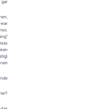
 gar
hen,
 war
nso.
ing“
Dass
enken
tig)
enen
ende
her?
 das