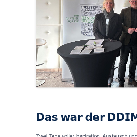
𝗗𝗮𝘀 𝘄𝗮𝗿 𝗱𝗲𝗿 𝗗𝗗𝗜
Zwei Tage voller Inspiration, Austausch un