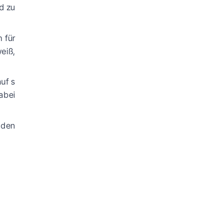
d zu
 für
eiß,
uf s
abei
 den