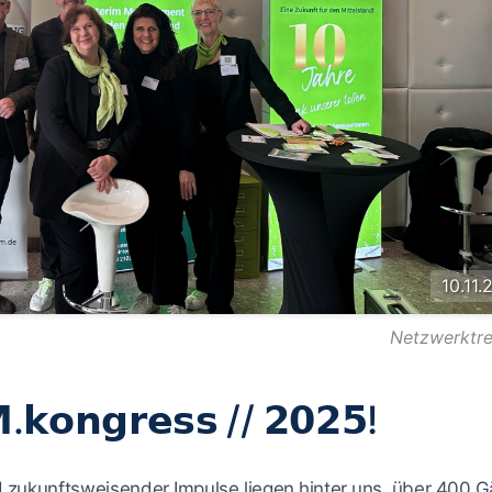
10.11.
Netzwerktre
.𝗸𝗼𝗻𝗴𝗿𝗲𝘀𝘀 // 𝟮𝟬𝟮𝟱!
d zukunftsweisender Impulse liegen hinter uns, über 400 G