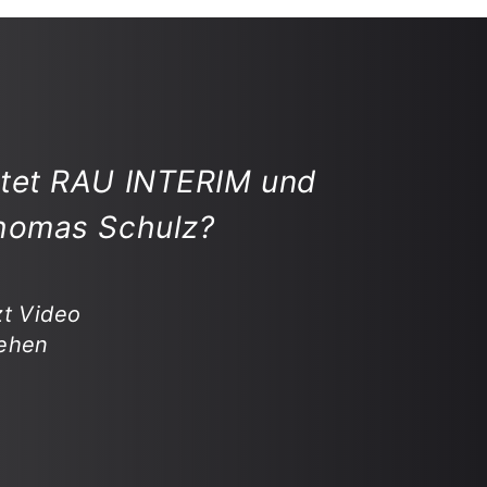
itet RAU INTERIM und
Thomas Schulz?
zt Video
ehen