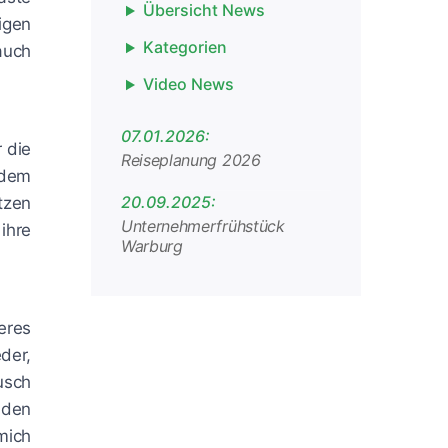
Übersicht News
igen
Kategorien
auch
Video News
07.01.2026:
 die
Reiseplanung 2026
 dem
20.09.2025:
tzen
Unternehmerfrühstück
 ihre
Warburg
eres
der,
usch
 den
mich