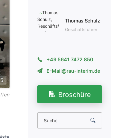
Thomas Schulz
Geschäfts­führer
+49 5641 7472 850
E-Mail@rau-interim.de
25
Broschüre
ffen
äste